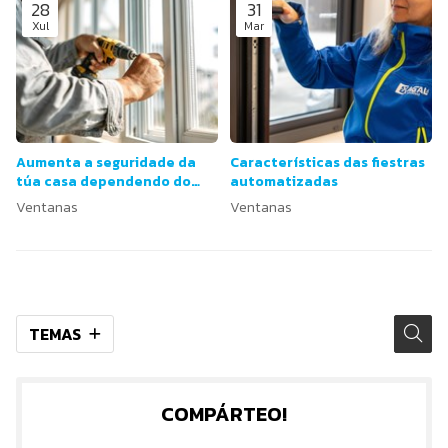
28
31
Xul
Mar
Aumenta a seguridade da
Características das fiestras
túa casa dependendo do
automatizadas
tipo de xanela.
Ventanas
Ventanas
TEMAS
COMPÁRTEO!