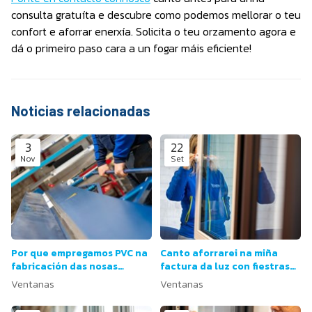
consulta gratuíta e descubre como podemos mellorar o teu
confort e aforrar enerxía. Solicita o teu orzamento agora e
dá o primeiro paso cara a un fogar máis eficiente!
Noticias relacionadas
3
22
Nov
Set
Por que empregamos PVC na
Canto aforrarei na miña
fabricación das nosas
factura da luz con fiestras
fiestras?
máis eficientes?
Ventanas
Ventanas