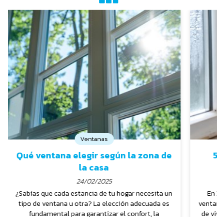
Ventanas
Qué ventana elegir según la zona de
la casa
24/02/2025
¿Sabías que cada estancia de tu hogar necesita un
En 
tipo de ventana u otra? La elección adecuada es
ventan
fundamental para garantizar el confort, la
de vi