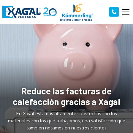
e las facturas de
Color
ción gracias a Xagal
ven
amos altamente satisfechos con los
Los perfiles d
os que trabajamos, una satisfacción que
pensando en la 
 notamos en nuestros clientes
p