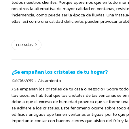
todos nuestros clientes. Porque queremos que en todo mom
nosotros la alternativa de mayor calidad en ventanas, resist
inclemencia, como puede ser la época de lluvias. Una instala
ellas, así como una calidad deficiente, pueden provocar pr
filtraciones de agua, que pongan en peligro el es...
LER MÁIS
¿Se empañan los cristales de tu hogar?
04/06/2019
Aislamiento
¿Se empañan los cristales de tu casa o negocio? Sobre todo 
lluviosos, es habitual que los cristales de las ventanas se e
debe a que el exceso de humedad provoca que se forme una
se adhiere a los cristales. Este fenómeno ocurre sobre todo e
edificios antiguos que tienen ventanas antiguas, por lo que p
importante contar con buenos cierres que aislen del frío y l
embargo, si te es imposible realizar...