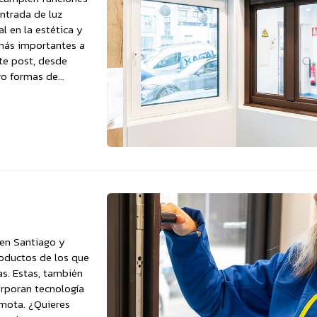
entrada de luz
l en la estética y
 más importantes a
ste post, desde
tro formas de
en Santiago y
roductos de los que
s. Estas, también
orporan tecnología
emota. ¿Quieres