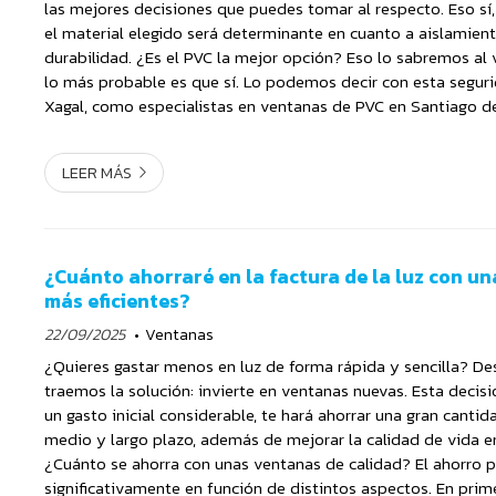
las mejores decisiones que puedes tomar al respecto. Eso sí
el material elegido será determinante en cuanto a aislamient
durabilidad. ¿Es el PVC la mejor opción? Eso lo sabremos al v
lo más probable es que sí. Lo podemos decir con esta segur
Xagal, como especialistas en ventanas de PVC en Santiago 
tenemos ya 20 años de experiencia y sab...
LEER MÁS
¿Cuánto ahorraré en la factura de la luz con u
más eficientes?
22/09/2025
Ventanas
¿Quieres gastar menos en luz de forma rápida y sencilla? De
traemos la solución: invierte en ventanas nuevas. Esta decisió
un gasto inicial considerable, te hará ahorrar una gran cantid
medio y largo plazo, además de mejorar la calidad de vida en
¿Cuánto se ahorra con unas ventanas de calidad? El ahorro p
significativamente en función de distintos aspectos. En prim