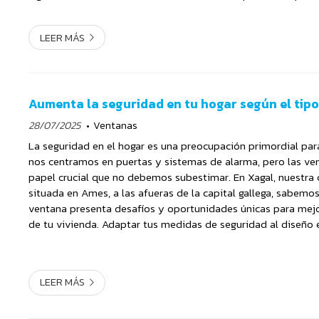
del estado actual de tus ventanas. Si tien...
LEER MÁS
Aumenta la seguridad en tu hogar según el tip
28/07/2025
Ventanas
La seguridad en el hogar es una preocupación primordial pa
nos centramos en puertas y sistemas de alarma, pero las ve
papel crucial que no debemos subestimar. En Xagal, nuestra 
situada en Ames, a las afueras de la capital gallega, sabemo
ventana presenta desafíos y oportunidades únicas para mejo
de tu vivienda. Adaptar tus medidas de seguridad al diseño 
ventanas es clave para conseguir un...
LEER MÁS