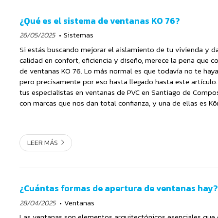
¿Qué es el sistema de ventanas KO 76?
26/05/2025
Sistemas
Si estás buscando mejorar el aislamiento de tu vivienda y da
calidad en confort, eficiencia y diseño, merece la pena que 
de ventanas KO 76. Lo más normal es que todavía no te haya
pero precisamente por eso hasta llegado hasta este artículo.
tus especialistas en ventanas de PVC en Santiago de Compo
con marcas que nos dan total confianza, y una de ellas es K
mencionado ya sistema KO 76. Sin lugar ...
LEER MÁS
¿Cuántas formas de apertura de ventanas hay?
28/04/2025
Ventanas
Las ventanas son elementos arquitectónicos esenciales que