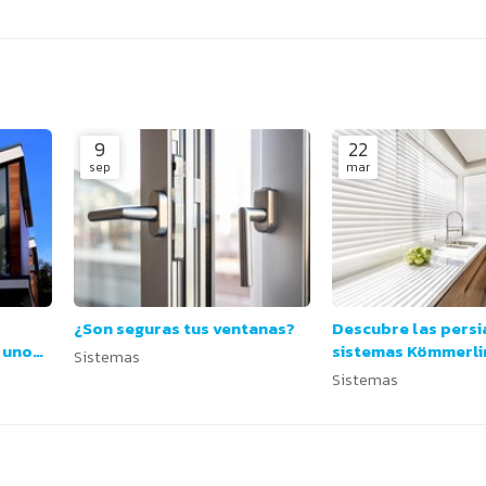
9
22
sep
mar
¿Son seguras tus ventanas?
Descubre las persi
 unos
sistemas Kömmerli
Sistemas
calidad
Sistemas