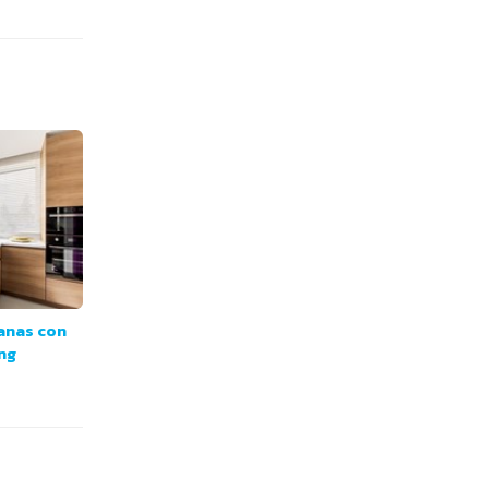
anas con
ng