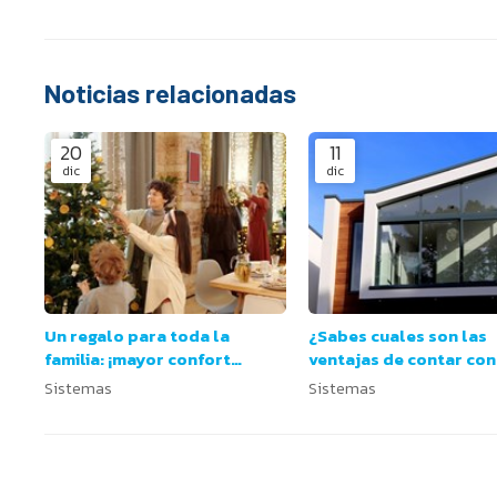
Noticias relacionadas
20
11
dic
dic
Un regalo para toda la
¿Sabes cuales son las
familia: ¡mayor confort
ventajas de contar con
gracias a cambiar las
sistemas ventanas de 
Sistemas
Sistemas
ventanas!
en tu hogar?