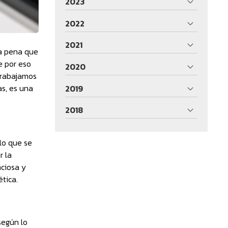
2023
2022
2021
la pena que
e por eso
2020
 trabajamos
as, es una
2019
2018
lo que se
r la
nciosa y
tica.
según lo