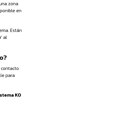
 una zona
sponible en
ema. Están
Y al
go?
 contacto
le para
istema KO