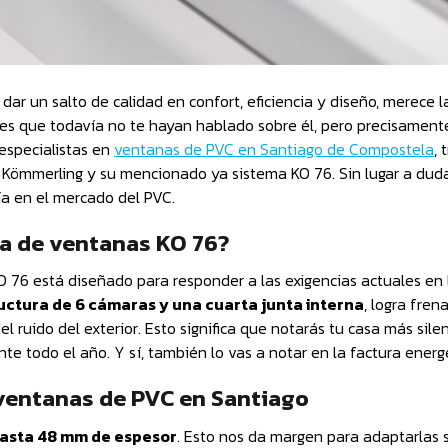
dar un salto de calidad en confort, eficiencia y diseño, merece 
 es que todavía no te hayan hablado sobre él, pero precisament
 especialistas en
ventanas de PVC en Santiago de Compostela
,
s Kömmerling y su mencionado ya sistema KO 76. Sin lugar a dud
ía en el mercado del PVC.
ma de ventanas KO 76?
O 76 está diseñado para responder a las exigencias actuales en 
uctura de 6 cámaras y una cuarta junta interna
, logra frena
l ruido del exterior. Esto significa que notarás tu casa más sile
 todo el año. Y sí, también lo vas a notar en la factura energé
 ventanas de PVC en Santiago
hasta 48 mm de espesor
. Esto nos da margen para adaptarlas 