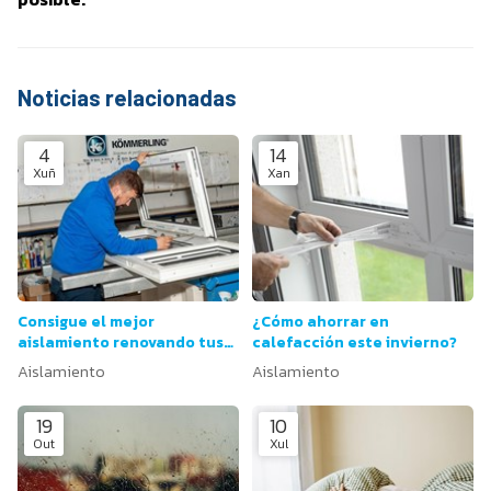
Noticias relacionadas
4
14
Xuñ
Xan
Consigue el mejor
¿Cómo ahorrar en
aislamiento renovando tus
calefacción este invierno?
ventanas con Xagal
Aislamiento
Aislamiento
19
10
Out
Xul