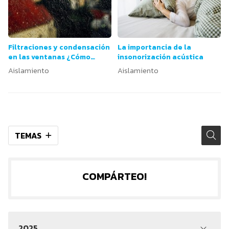
Filtraciones y condensación
La importancia de la
en las ventanas ¿Cómo
insonorización acústica
evitarlo?
Aislamiento
Aislamiento
TEMAS
COMPÁRTEO!
2025