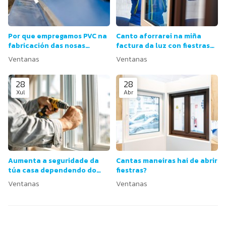
Por que empregamos PVC na
Canto aforrarei na miña
fabricación das nosas
factura da luz con fiestras
fiestras?
máis eficientes?
Ventanas
Ventanas
28
28
Xul
Abr
Aumenta a seguridade da
Cantas maneiras hai de abrir
túa casa dependendo do
fiestras?
tipo de xanela.
Ventanas
Ventanas