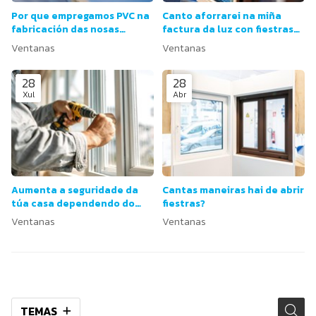
Por que empregamos PVC na
Canto aforrarei na miña
fabricación das nosas
factura da luz con fiestras
fiestras?
máis eficientes?
Ventanas
Ventanas
28
28
Xul
Abr
Aumenta a seguridade da
Cantas maneiras hai de abrir
túa casa dependendo do
fiestras?
tipo de xanela.
Ventanas
Ventanas
TEMAS