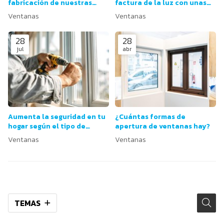
fabricación de nuestras
factura de la luz con unas
ventanas?
ventanas más eficientes?
Ventanas
Ventanas
28
28
jul
abr
Aumenta la seguridad en tu
¿Cuántas formas de
hogar según el tipo de
apertura de ventanas hay?
ventana
Ventanas
Ventanas
TEMAS