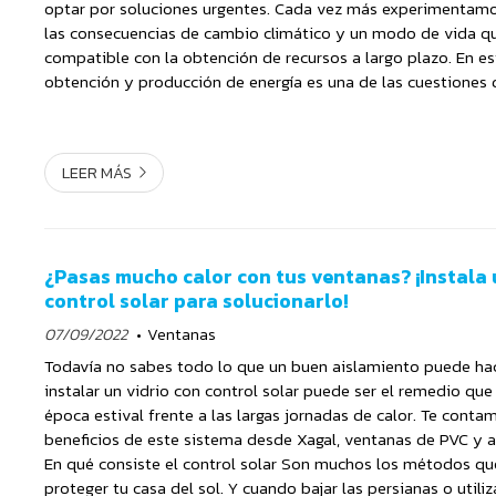
optar por soluciones urgentes. Cada vez más experimentamo
las consecuencias de cambio climático y un modo de vida q
compatible con la obtención de recursos a largo plazo. En es
obtención y producción de energía es una de las cuestiones
en el punto de mira. Algo que podemos hacer desde n...
LEER MÁS
¿Pasas mucho calor con tus ventanas? ¡Instala 
control solar para solucionarlo!
07/09/2022
Ventanas
Todavía no sabes todo lo que un buen aislamiento puede hace
instalar un vidrio con control solar puede ser el remedio que
época estival frente a las largas jornadas de calor. Te conta
beneficios de este sistema desde Xagal, ventanas de PVC y 
En qué consiste el control solar Son muchos los métodos qu
proteger tu casa del sol. Y cuando bajar las persianas o utiliz