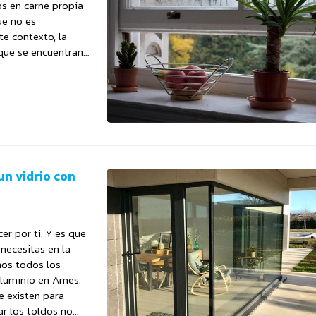
s en carne propia
ue no es
te contexto, la
 que se encuentran
un vidrio con
r por ti. Y es que
 necesitas en la
mos todos los
aluminio en Ames.
e existen para
ar los toldos no