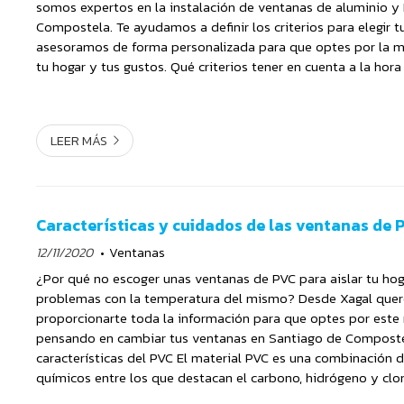
somos expertos en la instalación de ventanas de aluminio y
Compostela. Te ayudamos a definir los criterios para elegir t
asesoramos de forma personalizada para que optes por la m
tu hogar y tus gustos. Qué criterios tener en cuenta a la hora 
ventanas 1º. Material El primer paso es dec...
LEER MÁS
Características y cuidados de las ventanas de 
12/11/2020
Ventanas
¿Por qué no escoger unas ventanas de PVC para aislar tu hog
problemas con la temperatura del mismo? Desde Xagal que
proporcionarte toda la información para que optes por este 
pensando en cambiar tus ventanas en Santiago de Compostel
características del PVC El material PVC es una combinación
químicos entre los que destacan el carbono, hidrógeno y clor
la mezcla de estos componentes da lugar a un material que p