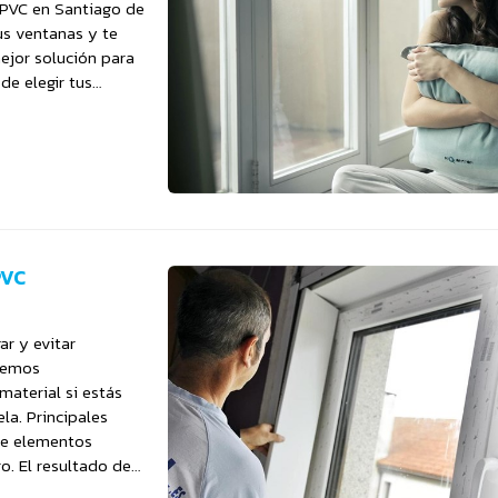
 PVC en Santiago de
us ventanas y te
ejor solución para
de elegir tus
PVC
ar y evitar
remos
material si estás
a. Principales
 de elementos
o. El resultado de
roporci...