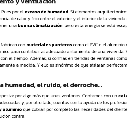
ento y ventilación
 Pues por el
exceso de humedad
. Si elementos arquitectónic
cia de calor y frío entre el exterior y el interior de la vivienda
tener una
buena climatización
, pero esta energía se está esc
 fabrican con
materiales punteros
como el PVC o el aluminio 
érmico para contribuir al adecuado aislamiento de una vivienda.
con el tiempo. Además, si confías en tiendas de ventanas com
amente a medida. Y ello es sinónimo de que aislarán perfectam
 humedad, el ruido, el derroche…
a apostar por algo más que unas ventanas. Contamos con un
cat
decuadas y, por otro lado, cuentas con la ayuda de los profesi
y aluminio
que cubran por completo las necesidades del cliente
ución contra: