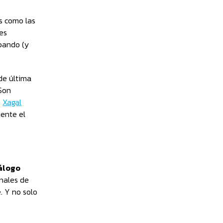
os como las
 es
apando (y
de última
 Son
o
Xagal
ente el
álogo
onales de
. Y no solo