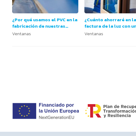
¿Por qué usamos el PVC en la
¿Cuánto ahorraré en l
fabricación de nuestras
factura de la luz con u
ventanas?
ventanas más eficiente
Ventanas
Ventanas