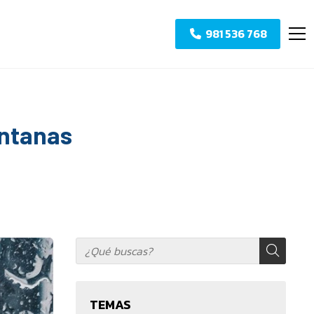
981 536 768
entanas
TEMAS