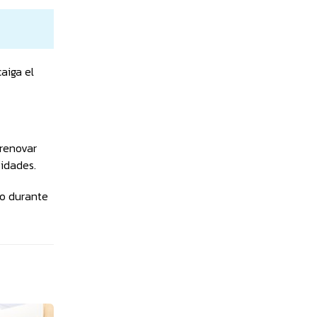
aiga el
 renovar
sidades.
to durante