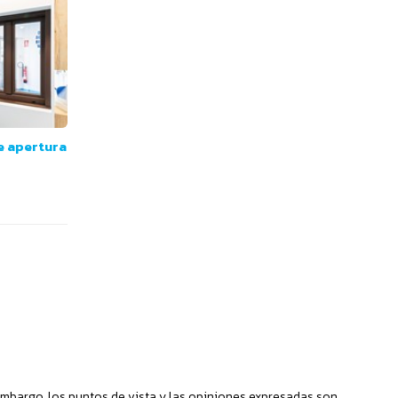
e apertura
mbargo, los puntos de vista y las opiniones expresadas son