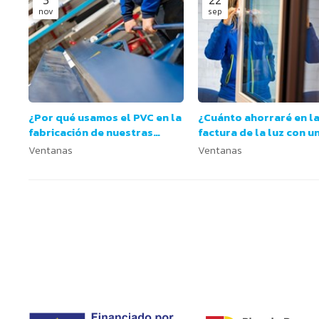
nov
sep
¿Por qué usamos el PVC en la
¿Cuánto ahorraré en l
fabricación de nuestras
factura de la luz con u
ventanas?
ventanas más eficiente
Ventanas
Ventanas