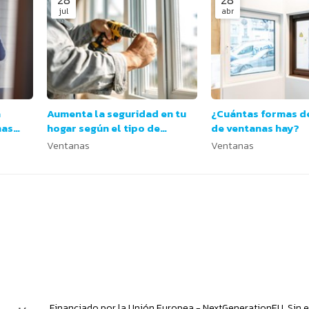
jul
abr
a
Aumenta la seguridad en tu
¿Cuántas formas d
nas
hogar según el tipo de
de ventanas hay?
s?
ventana
Ventanas
Ventanas
Financiado por la Unión Europea - NextGenerationEU. Sin e