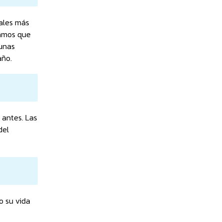
ñales más
gamos que
 unas
año.
 antes. Las
del
o su vida