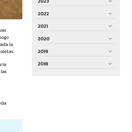
2023
2022
2021
ier
ahogo
2020
rada la
oletas.
2019
2018
aría
 las
eda