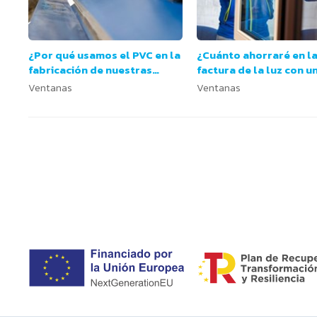
¿Por qué usamos el PVC en la
¿Cuánto ahorraré en l
fabricación de nuestras
factura de la luz con u
ventanas?
ventanas más eficiente
Ventanas
Ventanas