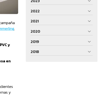
2023
2022
2021
r campaña
ömmerling
,
2020
2019
 PVC y
2018
sa en
clientes
ernas y