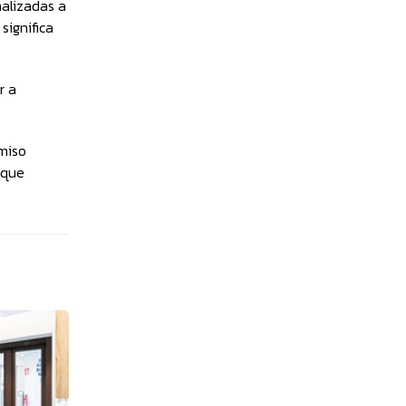
alizadas a
significa
r a
omiso
 que