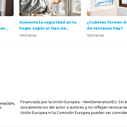
a
Aumenta la seguridad en tu
¿Cuántas formas d
nas
hogar según el tipo de
de ventanas hay?
s?
ventana
Ventanas
Ventanas
Financiado por la Unión Europea - NextGenerationEU. Sin e
únicamente los del autor o autores y no reflejan necesaria
Unión Europea ni la Comisión Europea pueden ser conside