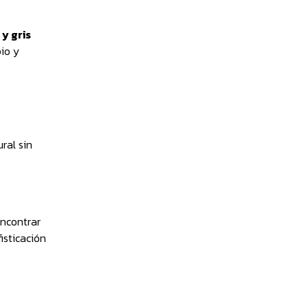
 y gris
io y
ral sin
ncontrar
sticación