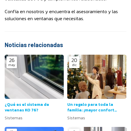
Confía en nosotros y encuentra el asesoramiento y las
soluciones en ventanas que necesitas.
Noticias relacionadas
26
20
may
dic
¿Qué es el sistema de
Un regalo para toda la
ventanas KO 76?
familia: ¡mayor confort
gracias a cambiar las
Sistemas
Sistemas
ventanas!