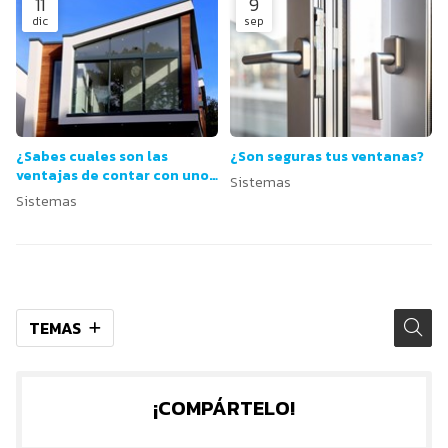
11
9
dic
sep
¿Sabes cuales son las
¿Son seguras tus ventanas?
ventajas de contar con unos
Sistemas
sistemas ventanas de
Sistemas
calidad en tu hogar?
TEMAS
¡COMPÁRTELO!