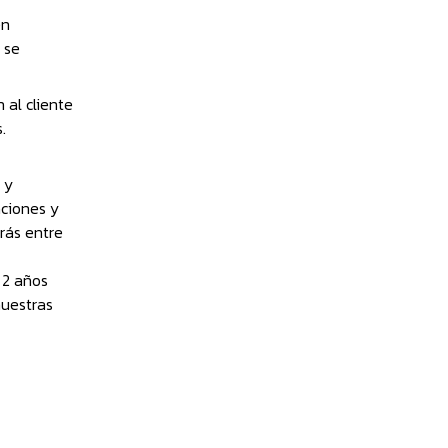
en
 se
 al cliente
.
 y
aciones y
rás entre
 2 años
nuestras