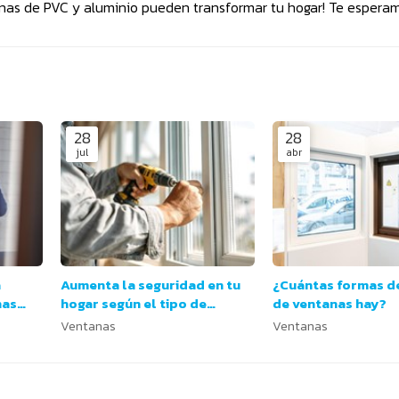
as de PVC y aluminio pueden transformar tu hogar! Te esperam
28
28
jul
abr
a
Aumenta la seguridad en tu
¿Cuántas formas d
nas
hogar según el tipo de
de ventanas hay?
s?
ventana
Ventanas
Ventanas