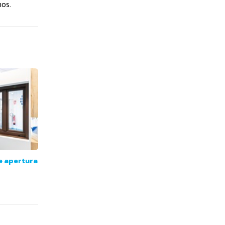
os.
e apertura